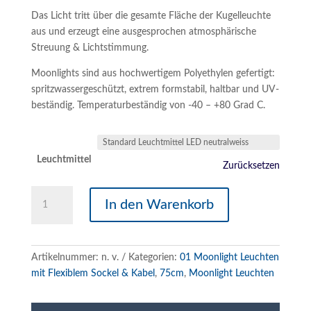
Das Licht tritt über die gesamte Fläche der Kugelleuchte
aus und erzeugt eine ausgesprochen atmosphärische
Streuung & Lichtstimmung.
Moonlights sind aus hochwertigem Polyethylen gefertigt:
spritzwassergeschützt, extrem formstabil, haltbar und UV-
beständig. Temperaturbeständig von -40 – +80 Grad C.
Leuchtmittel
Zurücksetzen
Moonlight
In den Warenkorb
|
75
cm
|
Artikelnummer:
n. v.
Kategorien:
01 Moonlight Leuchten
Flexibler
mit Flexiblem Sockel & Kabel
,
75cm
,
Moonlight Leuchten
Sockel
mit