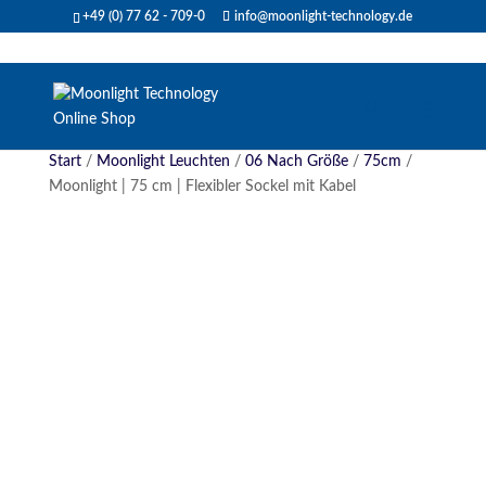
+49 (0) 77 62 - 709-0
info@moonlight-technology.de
Start
/
Moonlight Leuchten
/
06 Nach Größe
/
75cm
/
Moonlight | 75 cm | Flexibler Sockel mit Kabel