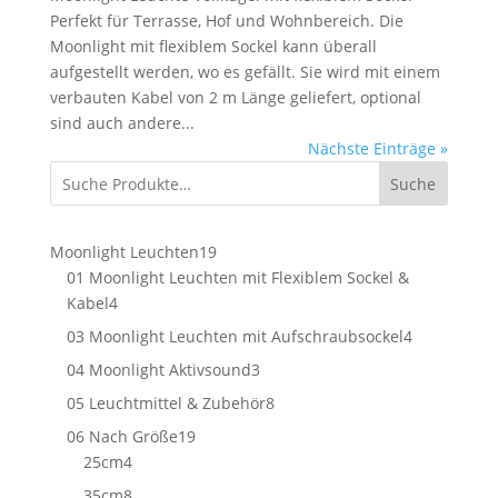
Perfekt für Terrasse, Hof und Wohnbereich. Die
Moonlight mit flexiblem Sockel kann überall
aufgestellt werden, wo es gefällt. Sie wird mit einem
verbauten Kabel von 2 m Länge geliefert, optional
sind auch andere...
Nächste Einträge »
Suche
19
Moonlight Leuchten
19
Produkte
01 Moonlight Leuchten mit Flexiblem Sockel &
4
Kabel
4
Produkte
4
03 Moonlight Leuchten mit Aufschraubsockel
4
Produkte
3
04 Moonlight Aktivsound
3
Produkte
8
05 Leuchtmittel & Zubehör
8
Produkte
19
06 Nach Größe
19
4
Produkte
25cm
4
Produkte
8
35cm
8