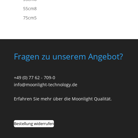
Produkte
8
55cm
8
Produkte
5
75cm
5
Produkte
Fragen zu unserem Angebot?
+49 (0) 77 62 - 709-0
info@moonlight-technology.de
Erfahren Sie mehr über die Moonlight Qualität.
Bestellung widerrufen